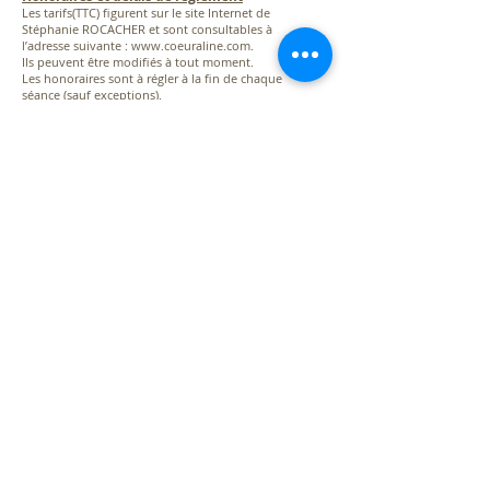
Les tarifs(TTC) figurent sur le site Internet de
Stéphanie ROCACHER et sont consultables à
l’adresse suivante :
www.coeuraline.com
.
Ils peuvent être modifiés à tout moment.
Les honoraires sont à régler à la fin de chaque
séance (sauf exceptions).
Une facture peut vous être remise sur
demande.
Moyens de règlement
Le règlement des séances peut s’effectuer, par
chèque bancaire, par espèces ou par virement
bancaire.
Règlement des litiges :
Les présentes conditions de vente sont
soumises à la loi française.
En cas de litige opposant la société à un
particulier pour des besoins non
professionnels, et conformément aux articles
L611-1 à L616-3 du Code de la Consommation,
le consommateur a le droit de recourir
gratuitement à un médiateur de la
consommation en vue de la résolution amiable
du litige qui l’oppose à un professionnel. La
saisie du médiateur est gratuite. Toutefois, le
consommateur devra justifier d’avoir au
préalable et par écrit, tenté de régler à
l’amiable son litige avec le professionnel.
Conformément aux articles L.616-1 et R.616-1