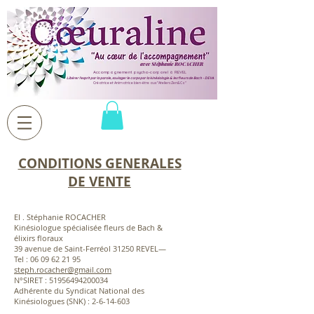
avec Stéphanie ROCACHER
Accompagnement psycho-corporel à REVEL
Libérer l'esprit par la parole, soulager le corps par la kinésiologie & les fleurs de Bach - DEVA
Créatrice et Animatrice bien-être aux "Ateliers Zen&Co"
CONDITIONS GENERALES
DE VENTE
EI . Stéphanie ROCACHER
Kinésiologue spécialisée fleurs de Bach &
élixirs floraux
39 avenue de Saint-Ferréol 31250 REVEL—
Tel :
06 09 62 21 95
steph.rocacher@gmail.com
N°SIRET :
51956494200034
Adhérente du Syndicat National des
Kinésiologues (SNK) :
2-6-14-603